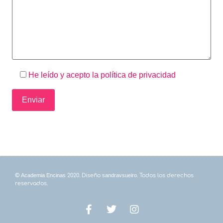
He leído y acepto la
política de privacidad
©
Academia Encinas
2020. Diseño
sandravsueiro
. Todos los derechos
reservados.