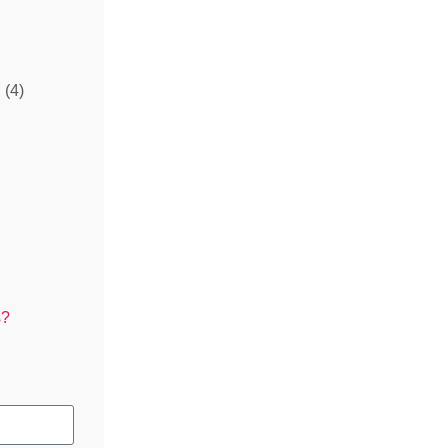
l
(4)
s?