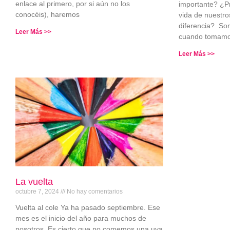
enlace al primero, por si aún no los
importante? ¿Pr
conocéis), haremos
vida de nuestro
diferencia? So
Leer Más >>
cuando tomamo
Leer Más >>
La vuelta
octubre 7, 2024
No hay comentarios
Vuelta al cole Ya ha pasado septiembre. Ese
mes es el inicio del año para muchos de
nosotros. Es cierto que no comemos una uva