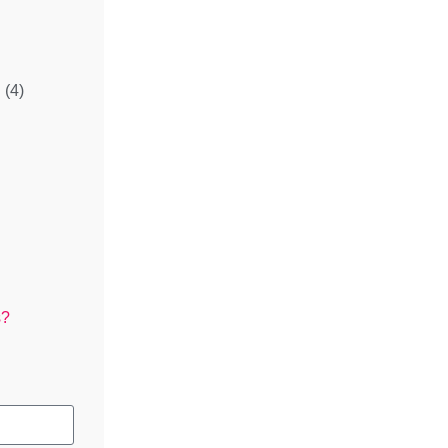
l
(4)
s?