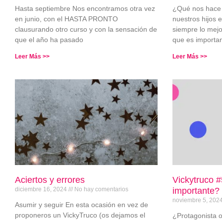
Hasta septiembre Nos encontramos otra vez
¿Qué nos hace 
en junio, con el HASTA PRONTO
nuestros hijos 
clausurando otro curso y con la sensación de
siempre lo mejo
que el año ha pasado
que es importa
Leer Más >>
Leer Más >>
Aciertos y errores
Vickytruco #
diciembre 16, 2024
No hay comentarios
importante?
noviembre 5, 202
Asumir y seguir En esta ocasión en vez de
proponeros un VickyTruco (os dejamos el
¿Protagonista 