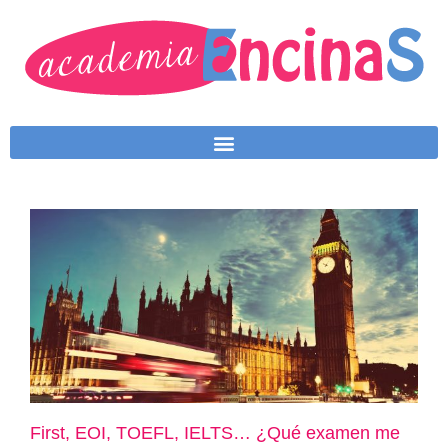
First, EOI, TOEFL, IELTS… ¿Qué examen me