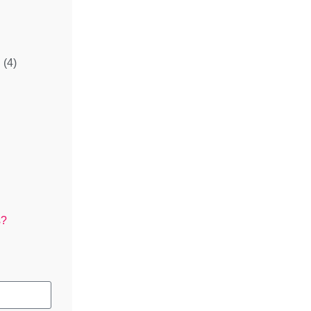
l
(4)
s?