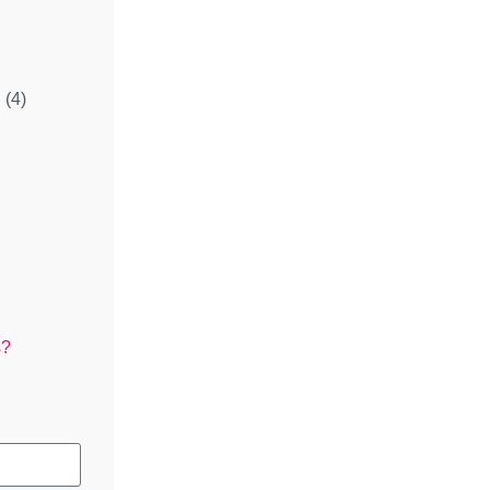
l
(4)
s?