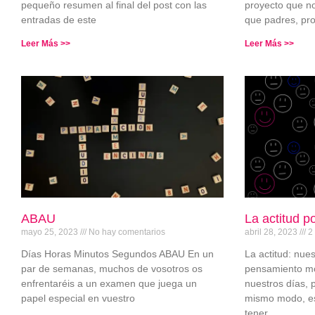
pequeño resumen al final del post con las
proyecto que no
entradas de este
que padres, pr
Leer Más >>
Leer Más >>
ABAU
La actitud po
mayo 25, 2023
No hay comentarios
abril 28, 2023
2 
Días Horas Minutos Segundos ABAU En un
La actitud: nue
par de semanas, muchos de vosotros os
pensamiento mo
enfrentaréis a un examen que juega un
nuestros días, 
papel especial en vuestro
mismo modo, 
tener