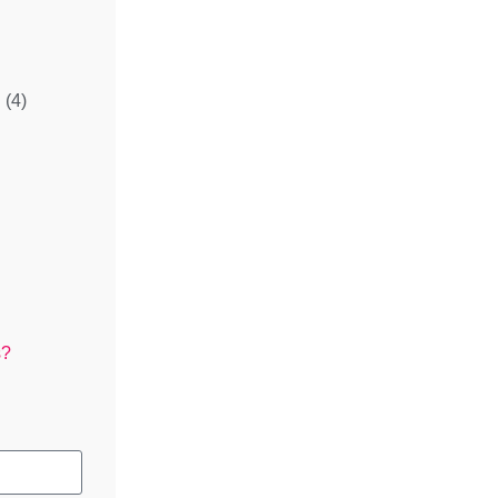
l
(4)
s?