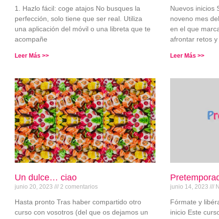
1. Hazlo fácil: coge atajos No busques la
Nuevos inicios 
perfección, solo tiene que ser real. Utiliza
noveno mes del
una aplicación del móvil o una libreta que te
en el que marc
acompañe
afrontar retos y
Leer Más >>
Leer Más >>
Un dulce… ciao
Pretemporad
junio 20, 2023
2 comentarios
junio 14, 2023
N
Hasta pronto Tras haber compartido otro
Fórmate y libé
curso con vosotros (del que os dejamos un
inicio Este cur