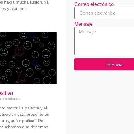
s hacía mucha ilusión, ya
Correo electrónico
ofes y alumnos
Mensaje
Enviar
sitiva
comentarios
stro motor La palabra y el
tivación está presente en
pero ¿qué significa? Del
escuchamos que debemos