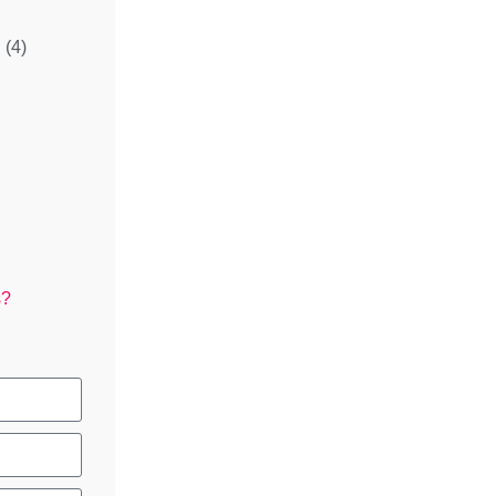
l
(4)
s?