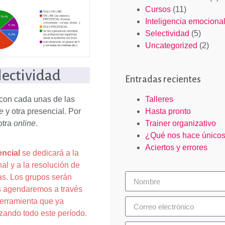
Cursos
(11)
Inteligencia emociona
Selectividad
(5)
Uncategorized
(2)
electividad
Entradas recientes
Talleres
 con cada unas de las
Hasta pronto
e
y otra presencial. Por
Trainer organizativo
otra
online
.
¿Qué nos hace único
Aciertos y errores
encial
se dedicará a la
al y a la resolución de
as. Los grupos serán
s agendaremos a través
erramienta que ya
izando todo este período.