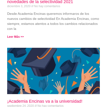
novedades de la selectividad 2021
diciembre 3, 2020
No hay comentarios
Desde Academia Encinas queremos informaros de los
nuevos cambios de selectividad En Academia Encinas, como
siempre, estamos atentos a todos los cambios relacionados
con la
Leer Más >>
¡Academia Encinas va a la universidad!
septiembre 24, 2020
No hay comentarios